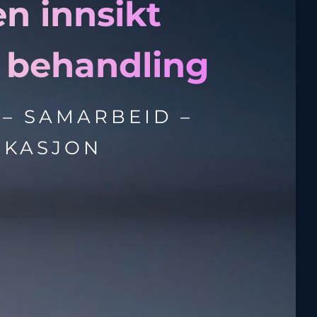
n innsikt
g behandling
– SAMARBEID –
IKASJON