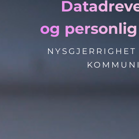
Datadreve
og personli
NYSGJERRIGHET 
KOMMUN