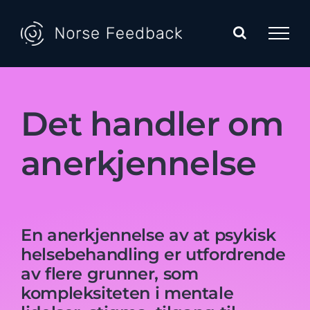
Skip
to
content
Det handler om
aner­kjennelse
En anerkjennelse av at psykisk
helsebehandling er utfordrende
av flere grunner, som
kompleksiteten i mentale