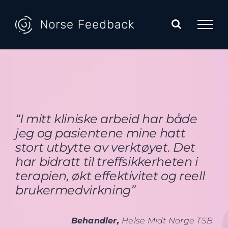
Skip
to
content
“
I
mitt kliniske arbeid har både
jeg og pasientene mine hatt
stort
utbytte av verktøyet. Det
har bidratt til treffsikkerheten i
terapien, økt effektivitet og reell
brukermedvirkn
ing”
Behandler,
Helse Midt Norge TSB