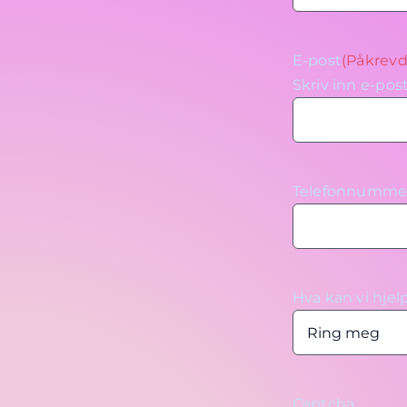
E-post
(Påkrevd
Skriv inn e-pos
Telefonnumme
Hva kan vi hje
Captcha