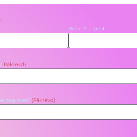
)
t
Bekreft e-post
r
(Påkrevd)
lpe deg med?
(Påkrevd)