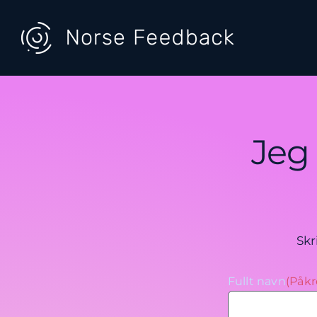
Skip
to
content
Jeg
Skr
Fullt navn
(Påkr