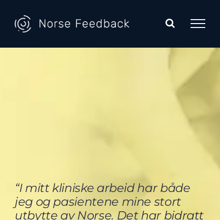
Skip
to
content
“I mitt kliniske arbeid har både
jeg og p
asientene
mine stort
utbytte av Norse. Det har bidratt